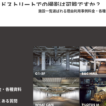
ンドストリートでの撮影は可能ですか？
施設一覧
選ばれる理由
利用事例
料金・各種
わせ」
よりお問い合わせください。
G1-5F
B&C HALL
金・各種資料
くある質問
WHAT CAFE
T-LOTUS M