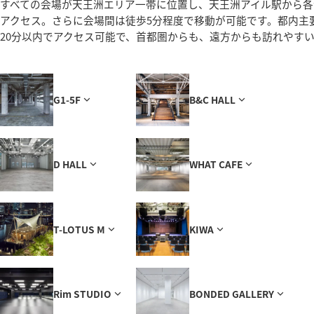
すべての会場が天王洲エリア一帯に位置し、天王洲アイル駅から各
アクセス。さらに会場間は徒歩5分程度で移動が可能です。都内主
20分以内でアクセス可能で、首都圏からも、遠方からも訪れやす
G1-5F
B&C HALL
D HALL
WHAT CAFE
T-LOTUS M
KIWA
Rim STUDIO
BONDED GALLERY