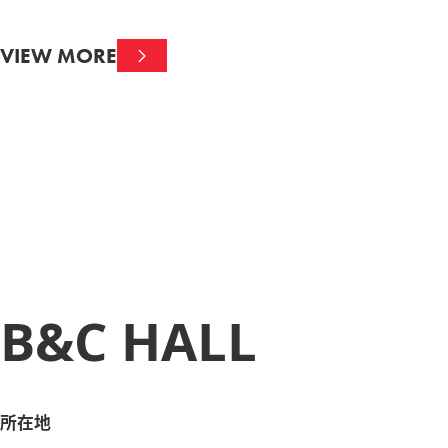
VIEW MORE
B&C HALL
所在地