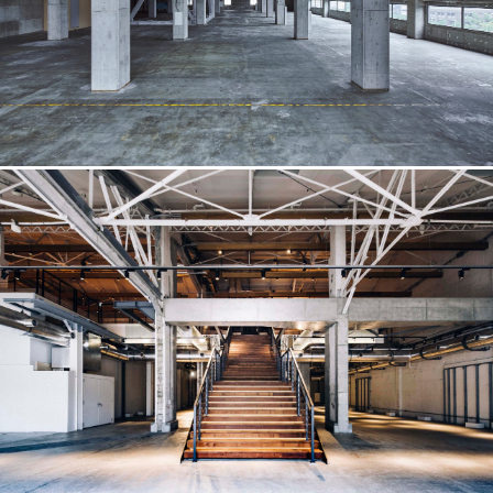
G1-5F
自由自在に変化可能な大規模スペース
1367m² / 600名
車両展示
給排水設備