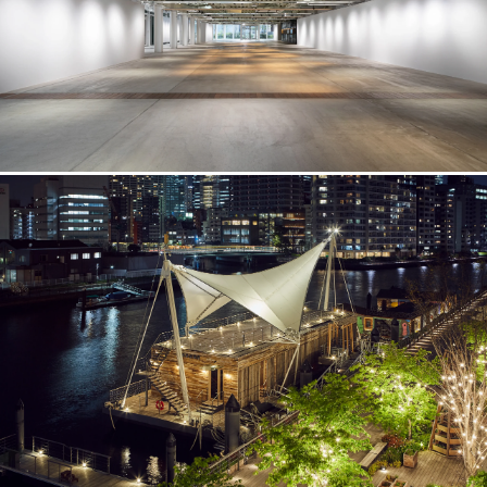
車両展示
給排水設備
WHAT CAFE
大型キッチンを備えたギャラリースペース
760m² / 500名
車両展示
給排水設備