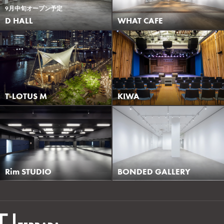
9月中旬オープン予定
WHAT CAFE
D HALL
T-LOTUS M
KIWA
Rim STUDIO
BONDED GALLERY