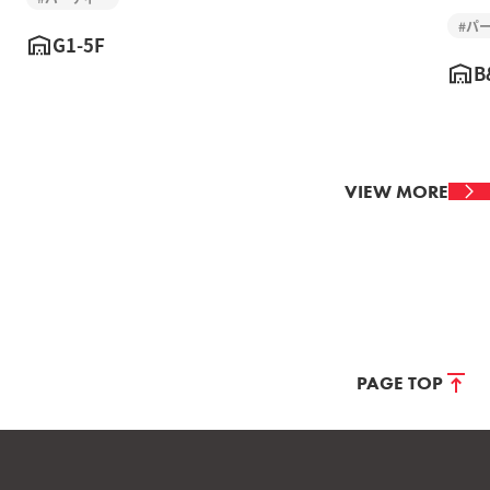
#パ
G1-5F
B
VIEW MORE
PAGE TOP