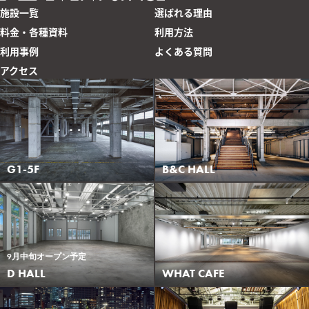
施設一覧
選ばれる理由
料金・各種資料
利用方法
利用事例
よくある質問
アクセス
G1-5F
B&C HALL
9月中旬オープン予定
WHAT CAFE
D HALL