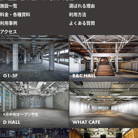
施設一覧
選ばれる理由
料金・各種資料
利用方法
利用事例
よくある質問
アクセス
G1-5F
B&C HALL
9月中旬オープン予定
WHAT CAFE
D HALL