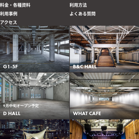
料金・各種資料
利用方法
利用事例
よくある質問
アクセス
G1-5F
B&C HALL
9月中旬オープン予定
WHAT CAFE
D HALL