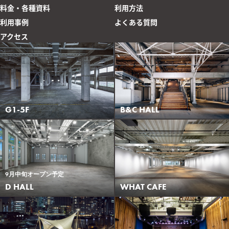
料金・各種資料
利用方法
利用事例
よくある質問
アクセス
G1-5F
B&C HALL
9月中旬オープン予定
WHAT CAFE
D HALL